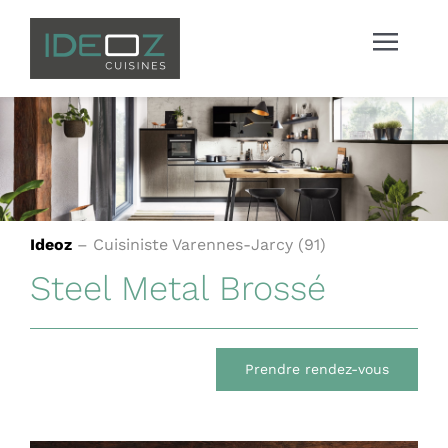
Passer
au
Toggle
contenu
Naviga
Accueil
Nos Cuisines
Ideoz
– Cuisiniste Varennes-Jarcy (91)
Steel Metal Brossé
Meubles & Accessoires
Notre Partenaire
Prendre rendez-vous
Le Showroom